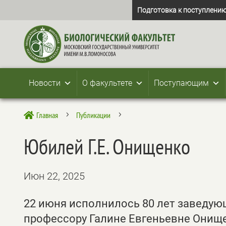
Подготовка к поступлению
Новости
О факультете
Поступающим
Главная
Публикации

5
5
Юбилей Г.Е. Онищенко
Июн 22, 2025
22 июня исполнилось 80 лет заведую
профессору Галине Евгеньевне Онищ