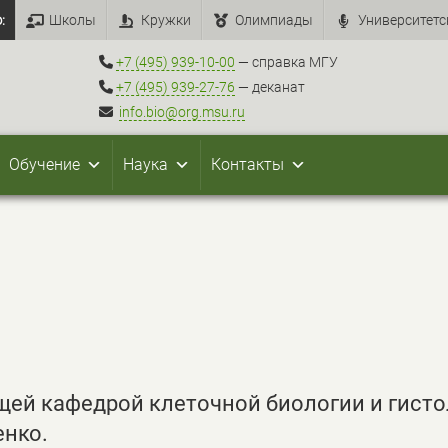
:
Школы
Кружки
Олимпиады
Университетс
+7 (495) 939-10-00
— справка МГУ
+7 (495) 939-27-76
— деканат
info.bio@org.msu.ru
Обучение
Наука
Контакты
щей кафедрой клеточной биологии и гисто
енко.