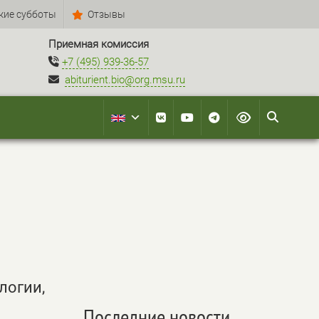
кие субботы
Отзывы
Приемная комиссия
+7 (495) 939-36-57
abiturient.bio@org.msu.ru
логии,
Последние новости