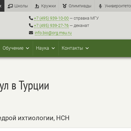
:
Школы
Кружки
Олимпиады
Университетс
+7 (495) 939-10-00
— справка МГУ
+7 (495) 939-27-76
— деканат
info.bio@org.msu.ru
Обучение
Наука
Контакты
ул в Турции
едрой ихтиологии, НСН