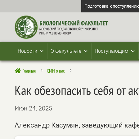
Подготовка к поступлению
Новости
О факультете
Поступающим
Главная
СМИ о нас

5
5
Как обезопасить себя от ак
Июн 24, 2025
Александр Касумян, заведующий каф