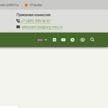
кие субботы
Отзывы
Приемная комиссия
+7 (495) 939-36-57
abiturient.bio@org.msu.ru