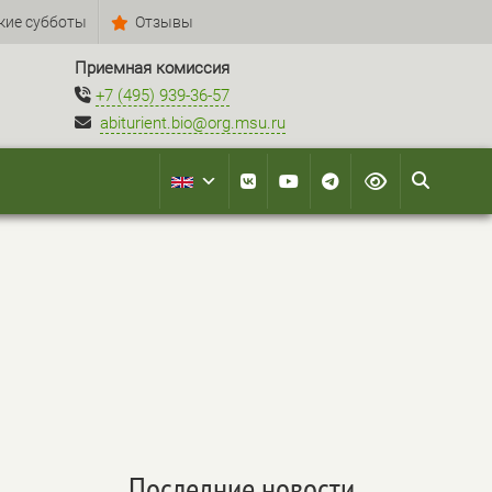
кие субботы
Отзывы
Приемная комиссия
+7 (495) 939-36-57
abiturient.bio@org.msu.ru
Последние новости