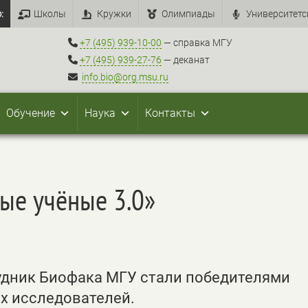
:
Школы
Кружки
Олимпиады
Университетс
+7 (495) 939-10-00
— справка МГУ
+7 (495) 939-27-76
— деканат
info.bio@org.msu.ru
Обучение
Наука
Контакты
ые учёные 3.0»
удник Биофака МГУ стали победителями
х исследователей.