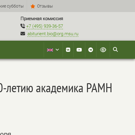
кие субботы
Отзывы
Приемная комиссия
+7 (495) 939-36-57
abiturient.bio@org.msu.ru
00-летию академика РАМН
горя