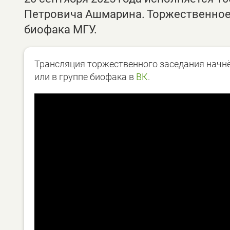
Петровича Ашмарина. Торжественное 
биофака МГУ.
Трансляция торжественного заседания начнёт
или в группе биофака в
ВК
.