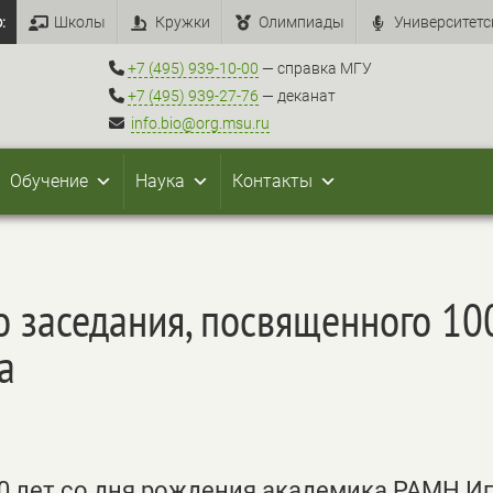
:
Школы
Кружки
Олимпиады
Университетс
+7 (495) 939-10-00
— справка МГУ
+7 (495) 939-27-76
— деканат
info.bio@org.msu.ru
Обучение
Наука
Контакты
о заседания, посвященного 1
а
00 лет со дня рождения академика РАМН И