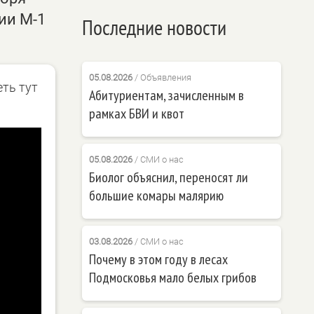
ии М-1
Последние новости
05.08.2026
/
Объявления
еть тут
Абитуриентам, зачисленным в
рамках БВИ и квот
05.08.2026
/
СМИ о нас
Биолог объяснил, переносят ли
большие комары малярию
03.08.2026
/
СМИ о нас
Почему в этом году в лесах
Подмосковья мало белых грибов