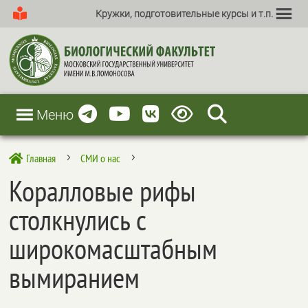
Кружки, подготовительные курсы и т.п.
Меню
Главная
СМИ о нас

5
5
Коралловые рифы
столкнулись с
широкомасштабным
вымиранием