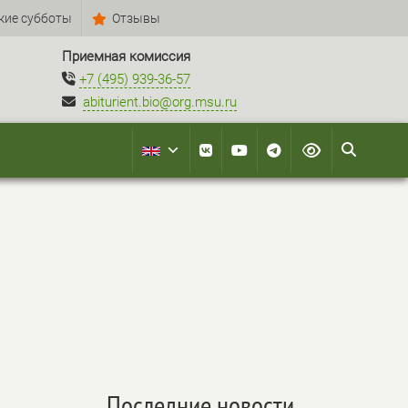
кие субботы
Отзывы
Приемная комиссия
+7 (495) 939-36-57
abiturient.bio@org.msu.ru
Последние новости