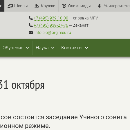
:
Школы
Кружки
Олимпиады
Университетс
+7 (495) 939-10-00
— справка МГУ
+7 (495) 939-27-76
— деканат
info.bio@org.msu.ru
Обучение
Наука
Контакты
31 октября
 часов состоится заседание Учёного совета
ционном режиме.