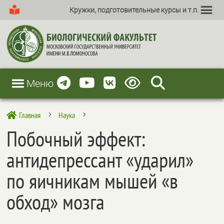
Кружки, подготовительные курсы и т.п.
Меню
Главная
Наука

5
5
Побочный эффект:
антидепрессант «ударил»
по яичникам мышей «в
обход» мозга