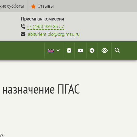
кие субботы
Отзывы
Приемная комиссия
+7 (495) 939-36-57
abiturient.bio@org.msu.ru
а назначение ПГАС
ой