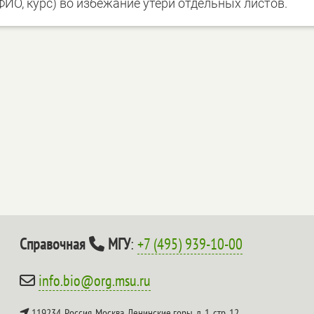
ИО, курс) во избежание утери отдельных листов.
Справочная
МГУ
:
+7 (495) 939-10-00
info.bio@org.msu.ru
119234, Россия, Москва, Ленинские горы, д. 1, стр. 12,