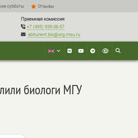
кие субботы
Отзывы
Приемная комиссия
+7 (495) 939-36-57
abiturient.bio@org.msu.ru
елили биологи МГУ