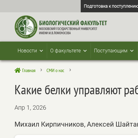
Подготовка к поступлению
Новости
О факультете
Поступающим
Главная
СМИ о нас

5
5
Какие белки управляют ра
Апр 1, 2026
Михаил Кирпичников, Алексей Шайтан,