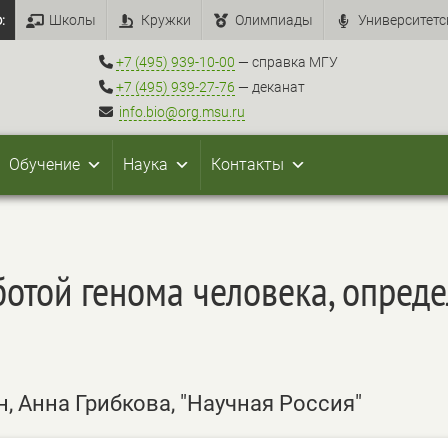
:
Школы
Кружки
Олимпиады
Университетс
+7 (495) 939-10-00
— справка МГУ
+7 (495) 939-27-76
— деканат
info.bio@org.msu.ru
Обучение
Наука
Контакты
ботой генома человека, опред
 Анна Грибкова, "Научная Россия"