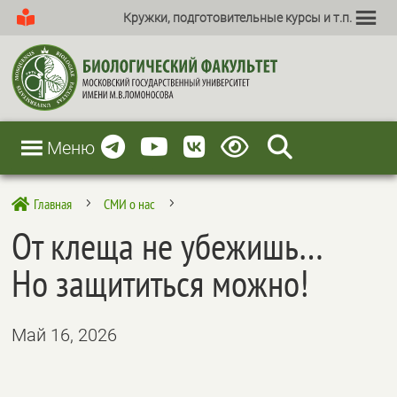
Кружки, подготовительные курсы и т.п.
Меню
Главная
СМИ о нас

5
5
От клеща не убежишь…
Но защититься можно!
Май 16, 2026