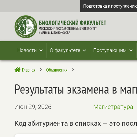
Подготовка к поступлению
Новости
О факультете
Поступающим
Главная
Объявления

5
5
Результаты экзамена в маг
Июн 29, 2026
Магистратура
Код абитуриента в списках — это пос