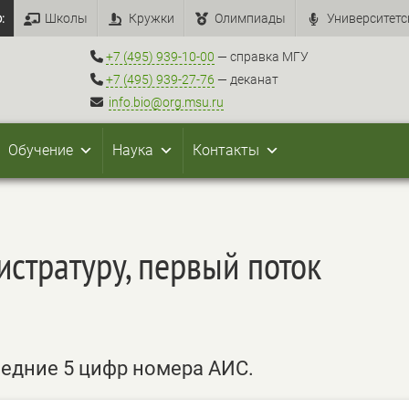
:
Школы
Кружки
Олимпиады
Университетс
+7 (495) 939-10-00
— справка МГУ
+7 (495) 939-27-76
— деканат
info.bio@org.msu.ru
Обучение
Наука
Контакты
истратуру, первый поток
ледние 5 цифр номера АИС.