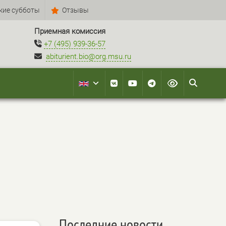
кие субботы
Отзывы
Приемная комиссия
+7 (495) 939-36-57
abiturient.bio@org.msu.ru
Последние новости