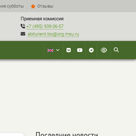
кие субботы
Отзывы
Приемная комиссия
+7 (495) 939-36-57
abiturient.bio@org.msu.ru
Последние новости