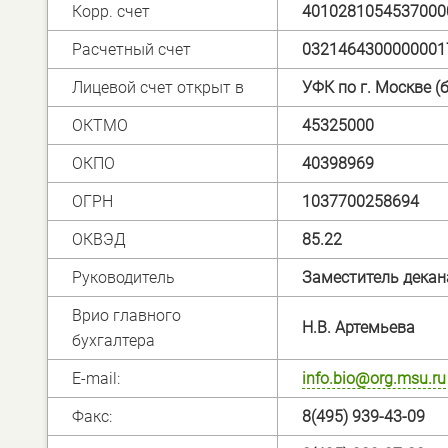
Корр. счет
4010281054537000
Расчетный счет
0321464300000001
Лицевой счет открыт в
УФК по г. Москве (
ОКТМО
45325000
ОКПО
40398969
ОГРН
1037700258694
ОКВЭД
85.22
Руководитель
Заместитель декана
Врио главного
Н.В. Артемьева
бухгалтера
E-mail:
info.bio@org.msu.ru
Факс:
8(495) 939-43-09