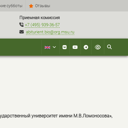
кие субботы
Отзывы
Приемная комиссия
+7 (495) 939-36-57
abiturient.bio@org.msu.ru
ударственный университет имени М.В.Ломоносова»,