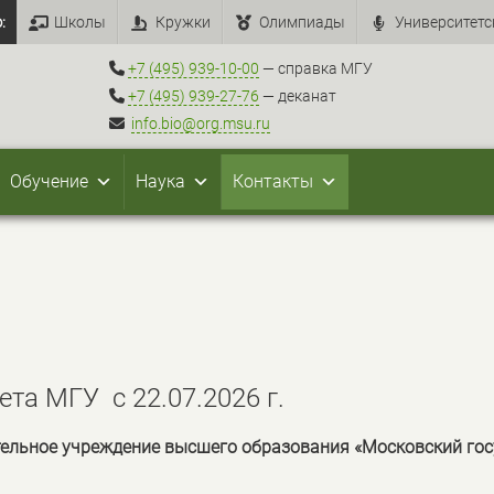
:
Школы
Кружки
Олимпиады
Университетс
+7 (495) 939-10-00
— справка МГУ
+7 (495) 939-27-76
— деканат
info.bio@org.msu.ru
Обучение
Наука
Контакты
та МГУ с 22.07.2026 г.
тельное учреждение высшего образования
«Московский гос