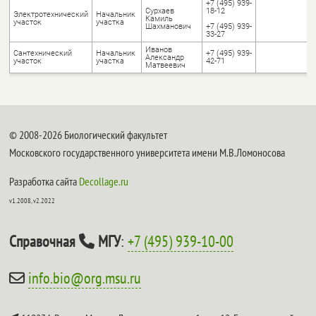
+7 (495) 939-
Сурхаев
18-12
Электротехнический
Начальник
Камиль
участок
участка
Шахманович
+7 (495) 939-
33-27
Иванов
Cантехнический
Начальник
+7 (495) 939-
Александр
участок
участка
42-71
Матвеевич
© 2008-2026 Биологический факультет
Московского государственного университета имени М.В.Ломоносова
Разработка сайта
Decollage.ru
v1.2008, v2.2022
Справочная
МГУ
:
+7 (495) 939-10-00
info.bio@org.msu.ru