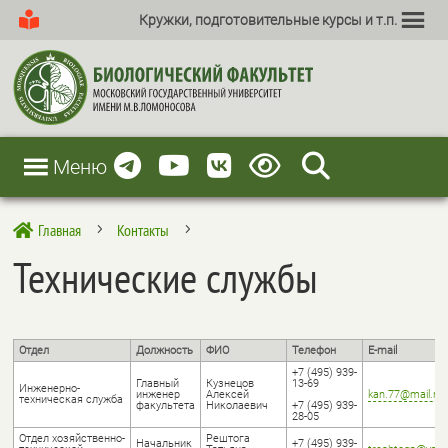
Кружки, подготовительные курсы и т.п.
Меню
Главная
Контакты

5
5
Технические службы
Отдел
Должность
ФИО
Телефон
E-mail
+7 (495) 939-
Главный
Кузнецов
13-69
Инженерно-
инженер
Алексей
kan.77@mail.ru
техническая служба
факультета
Николаевич
+7 (495) 939-
28-05
Отдел хозяйственно-
Рештога
Начальник
+7 (495) 939-