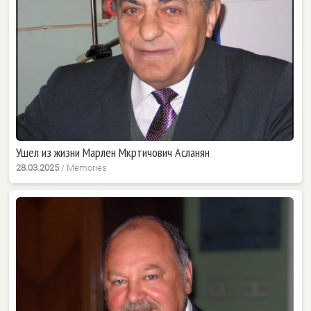
Ушел из жизни Марлен Мкртичович Асланян
28.03.2025
/
Memories