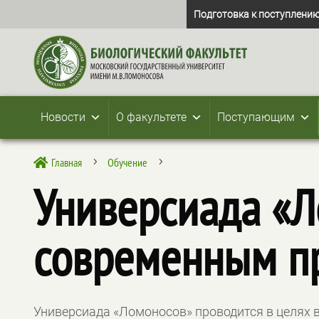
Подготовка к поступлению
Новости
О факультете
Поступающим
Главная
Обучение

5
5
Универсиада «Л
современным п
Универсиада «Ломоносов» проводится в целях 