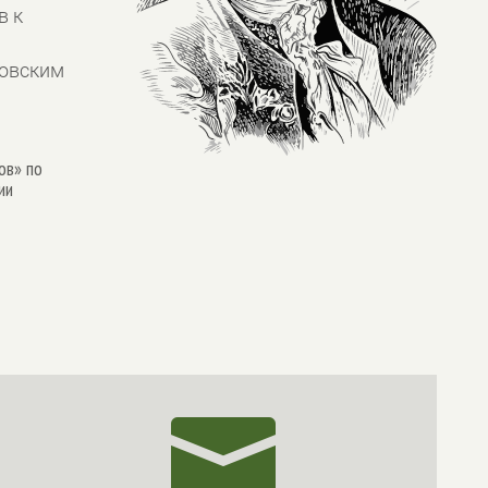
в к
ковским
ов» по
ии
