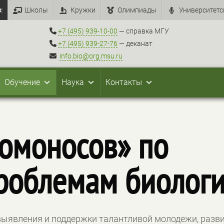
:
Школы
Кружки
Олимпиады
Университетс
+7 (495) 939-10-00
— справка МГУ
+7 (495) 939-27-76
— деканат
info.bio@org.msu.ru
Обучение
Наука
Контакты
омоносов» по
роблемам биолог
выявления и поддержки талантливой молодежи, разв