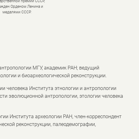
арственной премии СССР,
ажден Орденом Ленина и
медалями СССР.
антропологии МГУ, академик РАН; ведущий
ологии и биоархеологической реконструкции.
гии человека Института этнологии и антропологии
асти эволюционной антропологии, этологии человека
гии Института археологии РАН, член-корреспондент
ческой реконструкции, палеодемографии,