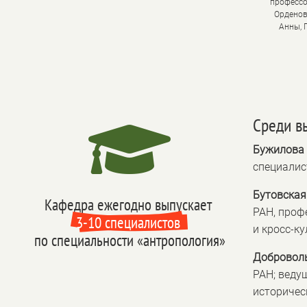
профессо
Орденов
Анны, 
Cреди в

Бужилова 
специалис
Бутовская
Кафедра ежегодно выпускает 
РАН, проф
3-10 специалистов 
и кросс-к
по специальности «антропология»
Доброволь
РАН; веду
историчес