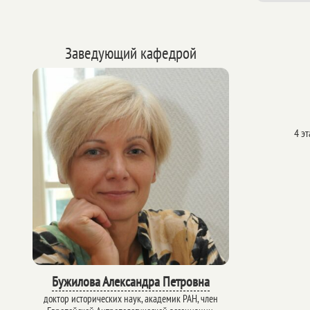
Заведующий кафедрой
4 эт
Бужилова Александра Петровна
доктор исторических наук, академик РАН, член