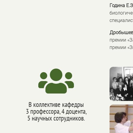
Година Е.З
биологиче
специалис
Дробышевс
премии «З
премии «З

В коллективе кафедры
3 профессора, 4 доцента,
5 научных сотрудников.