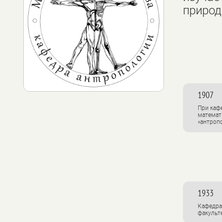
природ
1907
При каф
математ
«антроп
1933
Кафедра
факульте