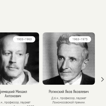
1933–1963
1963–1975
Гремяцкий Михаил
Рогинский Яков Яковлевич
Я
Антонович
Д.б.н., профессор, лауреат
.н., профессор, лауреат
Ломоносовской премии.