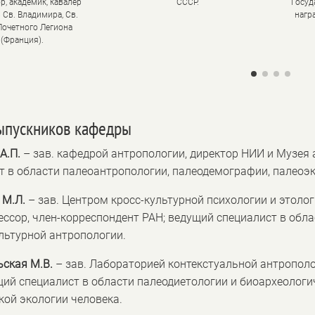
р, академик, кавалер
СССР.
Госуд
 Св. Владимира, Св.
нагр
Почетного Легиона
(Франция).
ыпускников кафедры
А.П.
– зав. кафедрой антропологии, директор НИИ и Музея 
т в области палеоантропологии, палеодемографии, палеоэк
 М.Л.
– зав. Центром кросс-культурной психологии и этоло
ессор, член-корреспондент РАН; ведущий специалист в обл
ультурной антропологии.
ская М.В.
– зав. Лабораторией контекстуальной антрополо
щий специалист в области палеодиетологии и биоархеологи
кой экологии человека.