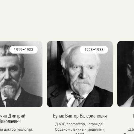
1919–1923
1923–1933
учин Дмитрий
Бунак Виктор Валерианович
Николаевич
Д.б.н., профессор, награжден
й доктор геологии,
Орденом Ленина и медалями
Д.б