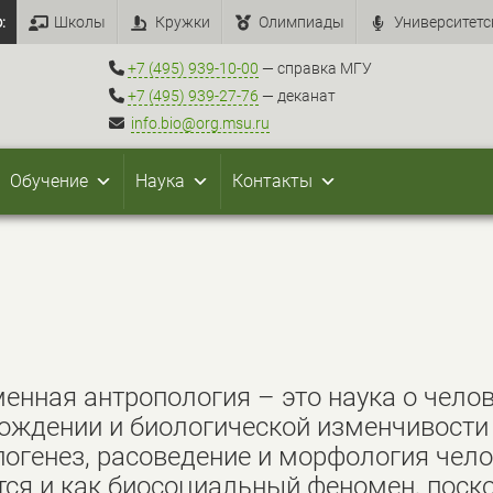
:
Школы
Кружки
Олимпиады
Университетс
+7 (495) 939-10-00
— справка МГУ
+7 (495) 939-27-76
— деканат
info.bio@org.msu.ru
Обучение
Наука
Контакты
енная антропология – это наука о челов
ождении и биологической изменчивости 
погенез, расоведение и морфология чел
тся и как биосоциальный феномен, поск