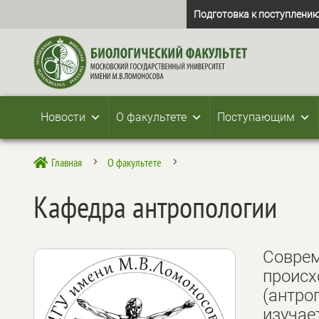
Подготовка к поступлению
Новости
О факультете
Поступающим
Главная
О факультете

5
5
Кафедра антропологии
Соврем
происх
(антро
изучае