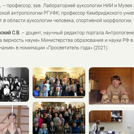
.
– профессор; зав. Лабораторией ауксологии НИИ и Музея 
ской антропологии РГУФК; профессор Кембриджского униве
т в области ауксологии человека, спортивной морфологии.
кий С.В.
– доцент, научный редактор портала Антропогенез
а верность науке» Министерства образования и науки РФ в 
нание» в номинации «Просветитель года» (2021).