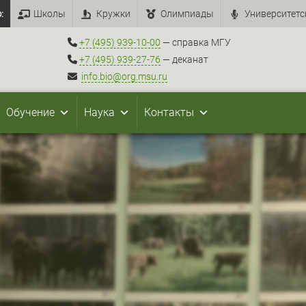
:
Школы
Кружки
Олимпиады
Университетс
+7 (495) 939-10-00
— справка МГУ
+7 (495) 939-27-76
— деканат
info.bio@org.msu.ru
Обучение
Наука
Контакты