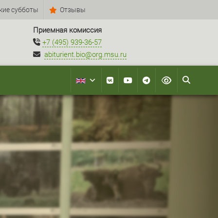
кие субботы
Отзывы
Приемная комиссия
+7 (495) 939-36-57
abiturient.bio@org.msu.ru