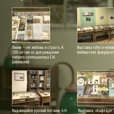
Лилии — её любовь и страсть. К
Выставка «Лес и челов
100-летию со дня рождения
библиотеке факульте
учёного-селекционера Е.И.
Шиповской
Выдающийся русский ботаник А.Н.
Выставка: «Кафедре 