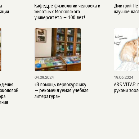
а
Кафедре физиологии человека и
Дмитрий Пе
ации
животных Московского
научное нас
университета — 100 лет!
04.09.2024
19.06.2024
ждения
«В помощь первокурснику
ARS VITAE: 
Соколовой
— рекомендуемая учебная
руками зоол
ора
литература»
ения