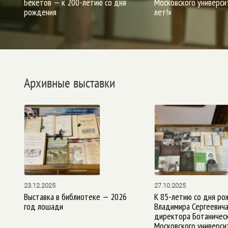
Бекетов — к 200-летию со дня
Московского универси
рождения
лет!»
Архивные выставки
23.12.2025
27.10.2025
Выставка в библиотеке — 2026
К 85-летию со дня ро
год лошади
Владимира Сергеевича
директора Ботаническ
Московского универси