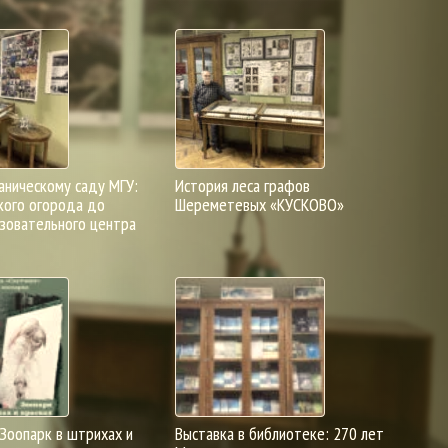
аническому саду МГУ:
История леса графов
кого огорода до
Шереметевых «КУСКОВО»
зовательного центра
 Зоопарк в штрихах и
Выставка в библиотеке: 270 лет