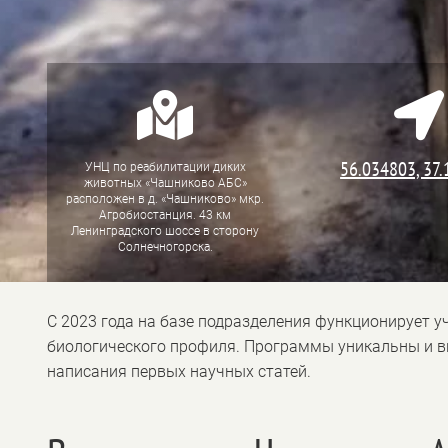


56.034803, 37
УНЦ по реабилитации диких
животных «Чашниково АБС»
расположен в
д. «Чашниково» мкр.
Агробиостанция. 43 км
Ленинградского шоссе в сторону
Солнечногорска.
С 2023 года на базе подразделения функционирует 
биологического профиля. Программы уникальны и в
написания первых научных статей.