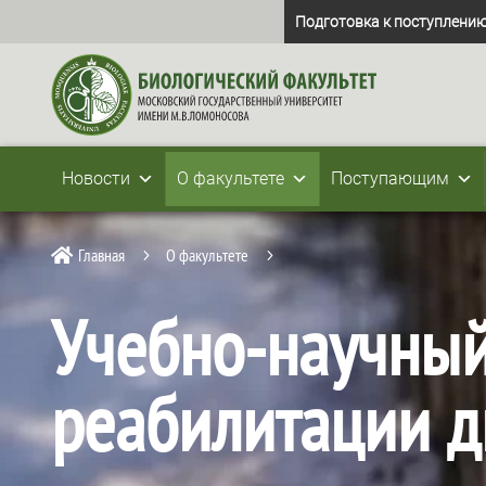
Подготовка к поступлению
Новости
О факультете
Поступающим
Главная
О факультете

5
5
Учебно-научный
реабилитации д