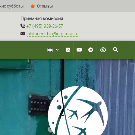
кие субботы
Отзывы
Приемная комиссия
+7 (495) 939-36-57
abiturient.bio@org.msu.ru