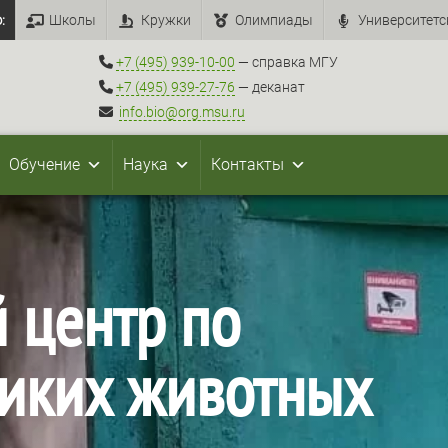
:
Школы
Кружки
Олимпиады
Университетс
+7 (495) 939-10-00
— справка МГУ
+7 (495) 939-27-76
— деканат
info.bio@org.msu.ru
Обучение
Наука
Контакты
 центр по
иких животных