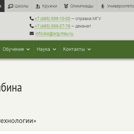
:
Школы
Кружки
Олимпиады
Университетс
+7 (495) 939-10-00
— справка МГУ
+7 (495) 939-27-76
— деканат
info.bio@org.msu.ru
Обучение
Наука
Контакты
ябина
технологии»