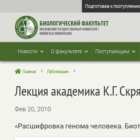
Подготовка к поступлению
Новости
О факультете
Поступающим
Главная
Публикации

5
5
Лекция академика К.Г. Скр
Фев 20, 2010
«Расшифровка генома человека. Био