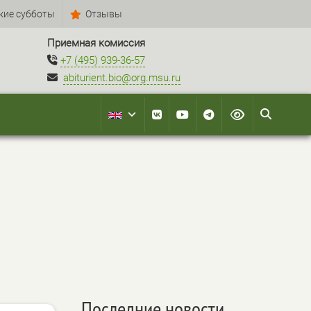
кие субботы
Отзывы
Приемная комиссия
+7 (495) 939-36-57
abiturient.bio@org.msu.ru
Последние новости