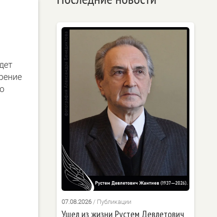
дет
рение
го
07.08.2026
/
Публикации
Ушел из жизни Рустем Девлетович