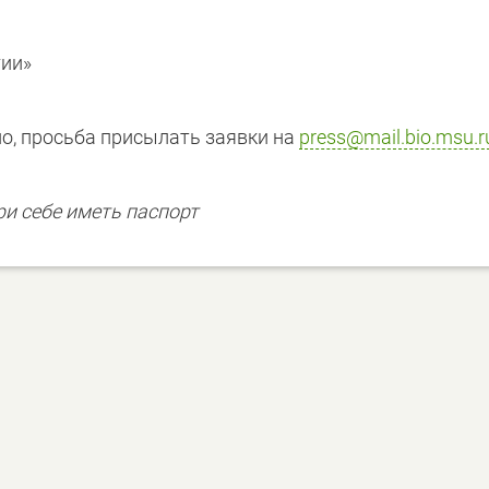
гии»
но, просьба присылать заявки на
press@mail.bio.msu.r
ри себе иметь паспорт