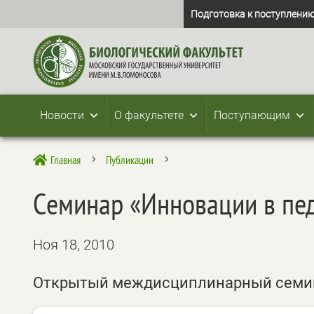
Подготовка к поступлению
Новости
О факультете
Поступающим
Главная
Публикации

5
5
Cеминар «Инновации в пед
Ноя 18, 2010
Открытый междисциплинарный семина