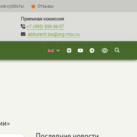
кие субботы
Отзывы
Приемная комиссия
+7 (495) 939-36-57
abiturient.bio@org.msu.ru
ии»
Последние новости