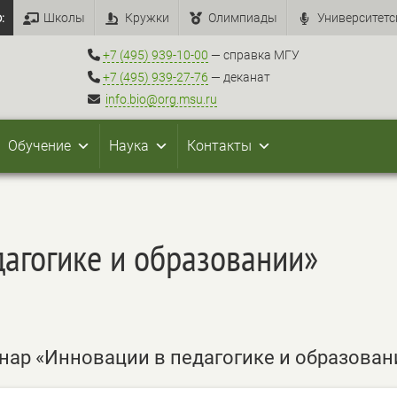
:
Школы
Кружки
Олимпиады
Университетс
+7 (495) 939-10-00
— справка МГУ
+7 (495) 939-27-76
— деканат
info.bio@org.msu.ru
Обучение
Наука
Контакты
агогике и образовании»
р «Инновации в педагогике и образован