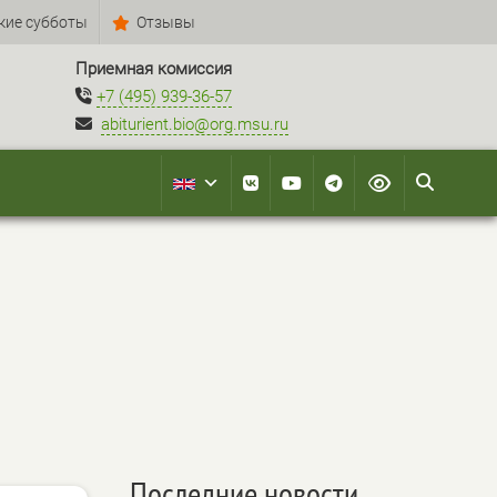
кие субботы
Отзывы
Приемная комиссия
+7 (495) 939-36-57
abiturient.bio@org.msu.ru
Последние новости