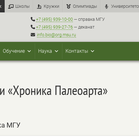
:
Школы
Кружки
Олимпиады
Университетс
+7 (495) 939-10-00
— справка МГУ
+7 (495) 939-27-76
— деканат
info.bio@org.msu.ru
Обучение
Наука
Контакты
ки «Хроника Палеоарта»
ка МГУ