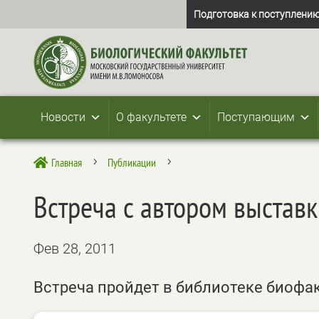
Подготовка к поступлению
Новости
О факультете
Поступающим
Главная
Публикации

5
5
Встреча с автором выстав
Фев 28, 2011
Встреча пройдет в библиотеке биофа