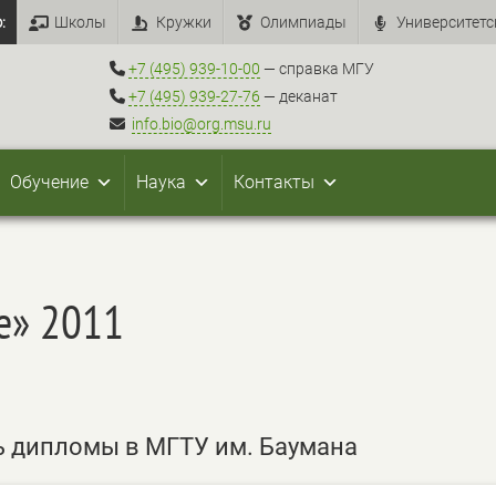
:
Школы
Кружки
Олимпиады
Университетс
+7 (495) 939-10-00
— справка МГУ
+7 (495) 939-27-76
— деканат
info.bio@org.msu.ru
Обучение
Наука
Контакты
е» 2011
ь дипломы в МГТУ им. Баумана