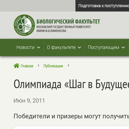
Подготовка к поступлению
Новости
О факультете
Поступающим
Главная
Публикации

5
5
Олимпиада «Шаг в Будуще
Июн 9, 2011
Победители и призеры могут получит