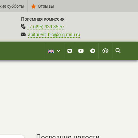
кие субботы
Отзывы
Приемная комиссия
+7 (495) 939-36-57
abiturient.bio@org.msu.ru
Последние новости