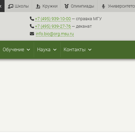
:
Школы
Кружки
Олимпиады
Университетс
+7 (495) 939-10-00
— справка МГУ
+7 (495) 939-27-76
— деканат
info.bio@org.msu.ru
Обучение
Наука
Контакты