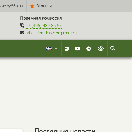
кие субботы
Отзывы
Приемная комиссия
+7 (495) 939-36-57
abiturient.bio@org.msu.ru
Последние новости