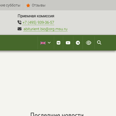
кие субботы
Отзывы
Приемная комиссия
+7 (495) 939-36-57
abiturient.bio@org.msu.ru
Последние новости