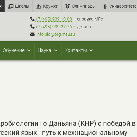
:
Школы
Кружки
Олимпиады
Университетс
+7 (495) 939-10-00
— справка МГУ
+7 (495) 939-27-76
— деканат
info.bio@org.msu.ru
Обучение
Наука
Контакты
обиологии Го Даньяна (КНР) с победой в
сский язык - путь к межнациональному