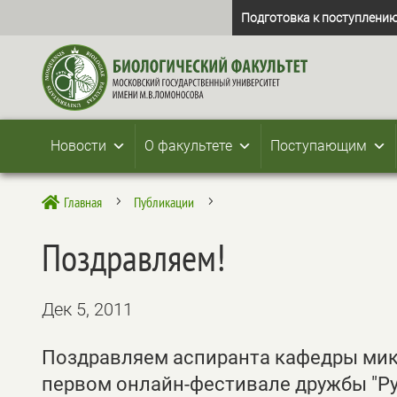
Подготовка к поступлению
Новости
О факультете
Поступающим
Главная
Публикации

5
5
Поздравляем!
Дек 5, 2011
Поздравляем аспиранта кафедры микр
первом онлайн-фестивале дружбы "Ру