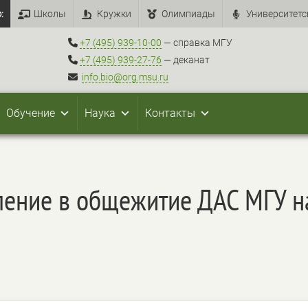
:
Школы
Кружки
Олимпиады
Университетс
+7 (495) 939-10-00
— справка МГУ
+7 (495) 939-27-76
— деканат
info.bio@org.msu.ru
Обучение
Наука
Контакты
ление в общежитие ДАС МГУ 