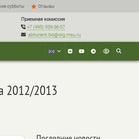
кие субботы
Отзывы
Приемная комиссия
+7 (495) 939-36-57
abiturient.bio@org.msu.ru
на 2012/2013
Последние новости