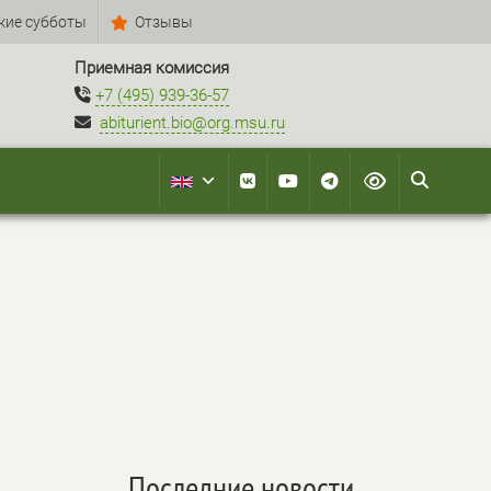
кие субботы
Отзывы
Приемная комиссия
+7 (495) 939-36-57
abiturient.bio@org.msu.ru
Последние новости