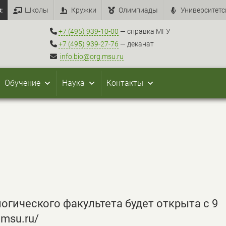
:
Школы
Кружки
Олимпиады
Университетс
+7 (495) 939-10-00
— справка МГУ
+7 (495) 939-27-76
— деканат
info.bio@org.msu.ru
Обучение
Наука
Контакты
гического факультета будет открыта с 9
.msu.ru/