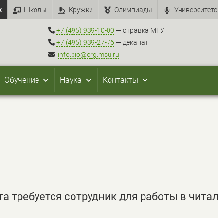
:
Школы
Кружки
Олимпиады
Университетс
+7 (495) 939-10-00
— справка МГУ
+7 (495) 939-27-76
— деканат
info.bio@org.msu.ru
Обучение
Наука
Контакты
а требуется сотрудник для работы в чита