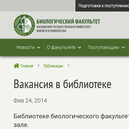
Подготовка к поступлению
Новости
О факультете
Поступающим
Главная
Публикации

5
5
Вакансия в библиотеке
Фев 24, 2014
Библиотеке биологического факультет
зале.