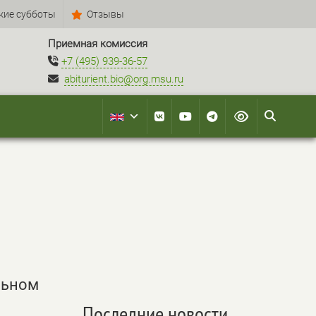
кие субботы
Отзывы
Приемная комиссия
+7 (495) 939-36-57
abiturient.bio@org.msu.ru
льном
Последние новости