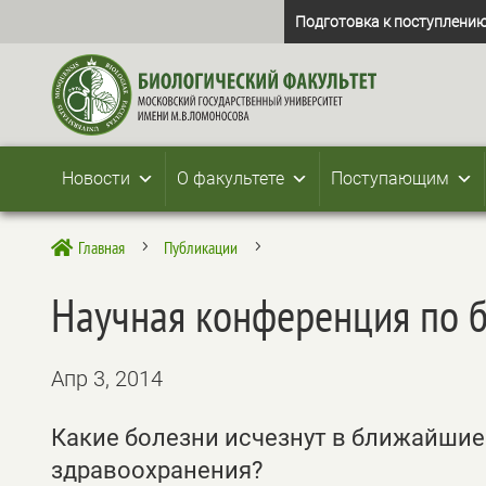
Подготовка к поступлению
Новости
О факультете
Поступающим
Главная
Публикации

5
5
Научная конференция по б
Апр 3, 2014
Какие болезни исчезнут в ближайшие
здравоохранения?