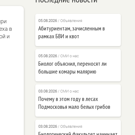
при
05.08.2026
/
Объявления
Абитуриентам, зачисленным в
еха в
рамках БВИ и квот
ой и
05.08.2026
/
СМИ о нас
Биолог объяснил, переносят ли
большие комары малярию
03.08.2026
/
СМИ о нас
Почему в этом году в лесах
Подмосковья мало белых грибов
03.08.2026
/
Объявления
Биологический факультет начинает