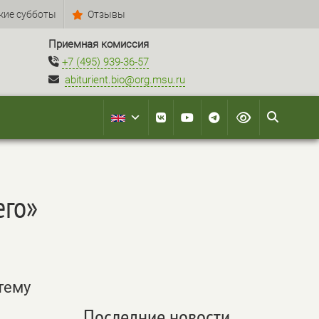
кие субботы
Отзывы
Приемная комиссия
+7 (495) 939-36-57
abiturient.bio@org.msu.ru
его»
тему
Последние новости