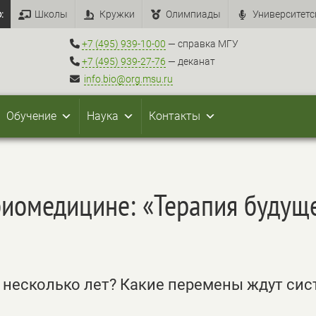
:
Школы
Кружки
Олимпиады
Университетс
+7 (495) 939-10-00
— справка МГУ
+7 (495) 939-27-76
— деканат
info.bio@org.msu.ru
Обучение
Наука
Контакты
иомедицине: «Терапия будущ
 несколько лет? Какие перемены ждут сис