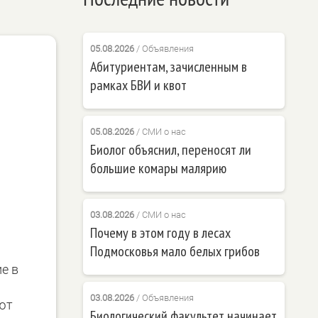
05.08.2026
/
Объявления
Абитуриентам, зачисленным в
рамках БВИ и квот
05.08.2026
/
СМИ о нас
Биолог объяснил, переносят ли
большие комары малярию
03.08.2026
/
СМИ о нас
Почему в этом году в лесах
Подмосковья мало белых грибов
е в
03.08.2026
/
Объявления
ют
Биологический факультет начинает