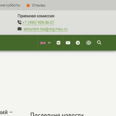
кие субботы
Отзывы
Приемная комиссия
+7 (495) 939-36-57
abiturient.bio@org.msu.ru
ний –
Последние новости