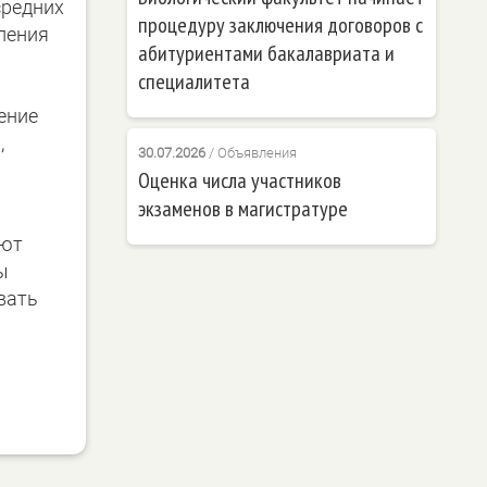
средних
процедуру заключения договоров с
ления
абитуриентами бакалавриата и
специалитета
ение
,
30.07.2026
/
Объявления
Оценка числа участников
экзаменов в магистратуре
уют
ы
вать