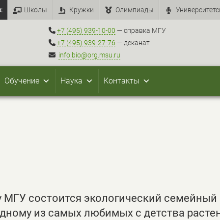
:
Школы
Кружки
Олимпиады
Университетс
+7 (495) 939-10-00
— справка МГУ
+7 (495) 939-27-76
— деканат
info.bio@org.msu.ru
Обучение
Наука
Контакты
ду МГУ состоится экологический семейный
одному из самых любимых с детства расте