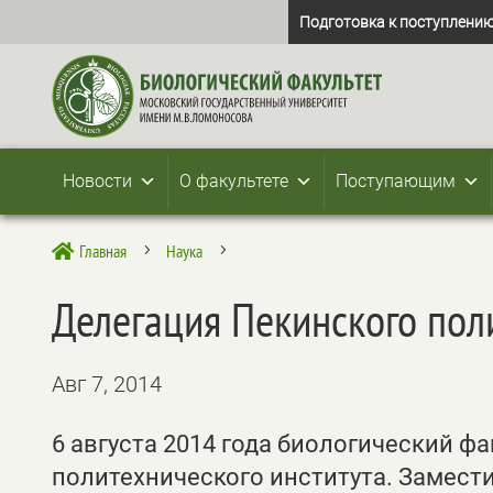
Подготовка к поступлению
Новости
О факультете
Поступающим
Главная
Наука

5
5
Делегация Пекинского пол
Авг 7, 2014
6 августа 2014 года биологический ф
политехнического института. Замест