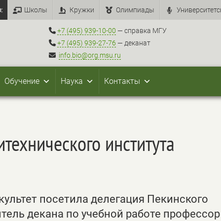
:
Школы
Кружки
Олимпиады
Университетс
+7 (495) 939-10-00
— справка МГУ
+7 (495) 939-27-76
— деканат
info.bio@org.msu.ru
Обучение
Наука
Контакты
итехнического института
акультет посетила делегация Пекинского
итель декана по учебной работе профессо