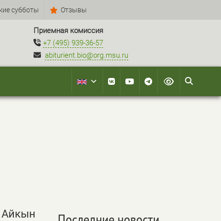
кие субботы
Отзывы
Приемная комиссия
+7 (495) 939-36-57
abiturient.bio@org.msu.ru
р Айкын
Последние новости