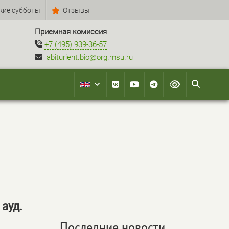
кие субботы
Отзывы
Приемная комиссия
+7 (495) 939-36-57
abiturient.bio@org.msu.ru
 ауд.
Последние новости