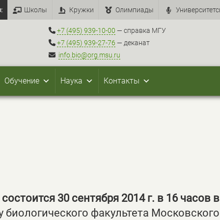
:
Школы
Кружки
Олимпиады
Университетс
+7 (495) 939-10-00
— справка МГУ
+7 (495) 939-27-76
— деканат
info.bio@org.msu.ru
Обучение
Наука
Контакты
остоится 30 сентября 2014 г. в 16 часов в
у биологического факультета Московского