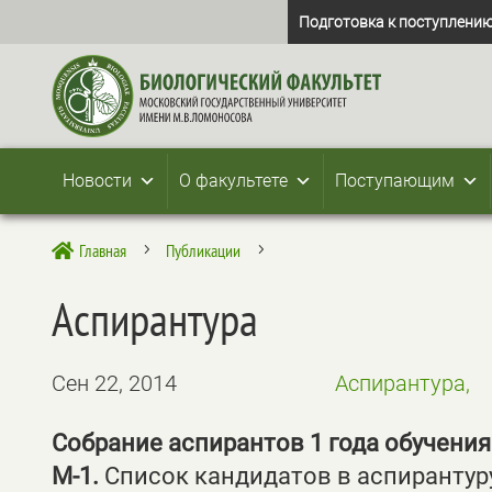
Подготовка к поступлению
Новости
О факультете
Поступающим
Главная
Публикации

5
5
Аспирантура
Сен 22, 2014
Аспирантура,
Собрание аспирантов 1 года обучения с
М-1.
Список кандидатов в аспирантур