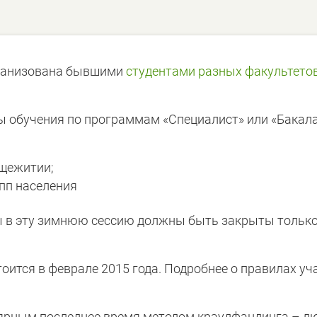
рганизована бывшими
студентами разных факультето
мы обучения по программам «Специалист» или «Бакала
щежитии;
пп населения
ты в эту зимнюю сессию должны быть закрыты только
тоится в феврале 2015 года. Подробнее о правилах уч
ярным последнее время методом краудфандинга – л