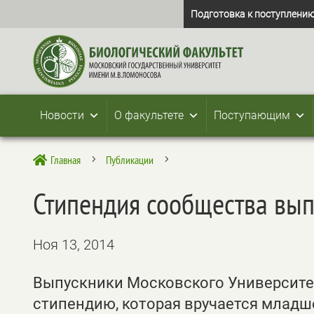
Подготовка к поступлению
Новости
О факультете
Поступающим
Главная
Публикации

5
5
Стипендия сообщества вы
Ноя 13, 2014
Выпускники Московского Университе
стипендию, которая вручается младш