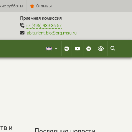
кие субботы
Отзывы
Приемная комиссия
+7 (495) 939-36-57
abiturient.bio@org.msu.ru
тв и
Последние новости