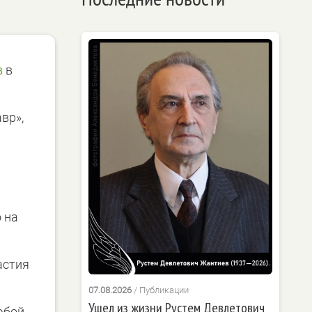
в
в
вр»,
 на
астия
07.08.2026
/
Публикации
Ушел из жизни Рустем Девлетович
юбой