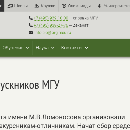
:
Школы
Кружки
Олимпиады
Университетс
+7 (495) 939-10-00
— справка МГУ
+7 (495) 939-27-76
— деканат
info.bio@org.msu.ru
Обучение
Наука
Контакты
пускников МГУ
та имени М.В.Ломоносова организовали
екурсникам-отличникам. Начат сбор средс