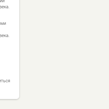
нии
века.
ими
века.
иться