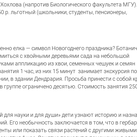
. Хохлова (напротив Биологического факультета МГУ)
50 р. льготный (школьники, студенты, пенсионеры,
менно елка — символ Новогоднего праздника? Ботани
комиться с хвойными деревьями сада на небольшой
уками аппликацию из хвои, семенных чешуек и семян
нятия 1 час, из них 15 минут занимает экскурсия по
ии, в здании Дендрария. Просьба принести с собой 
 в группе ограничено десятью. Стоимость занятия 25
й для науки и для души» дети узнают историю и назн
ий. Его необычность заключается в том, что в герба
нты или показать связи растений с другими живыми