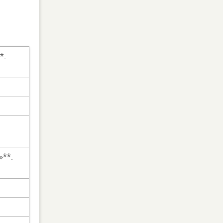
*.
»**.