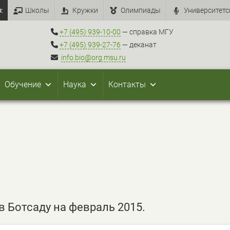
:
Школы
Кружки
Олимпиады
Университетс
+7 (495) 939-10-00
— справка МГУ
+7 (495) 939-27-76
— деканат
info.bio@org.msu.ru
Обучение
Наука
Контакты
 Ботсаду на февраль 2015.