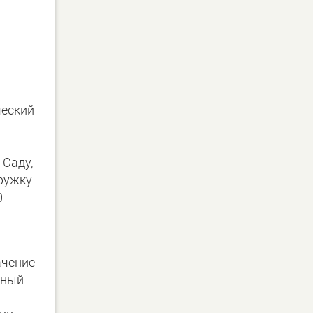
.
ческий
 Саду,
кружку
0
ачение
рный