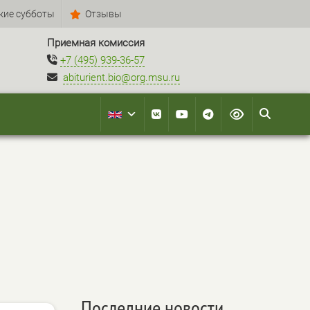
кие субботы
Отзывы
Приемная комиссия
+7 (495) 939-36-57
abiturient.bio@org.msu.ru
Последние новости