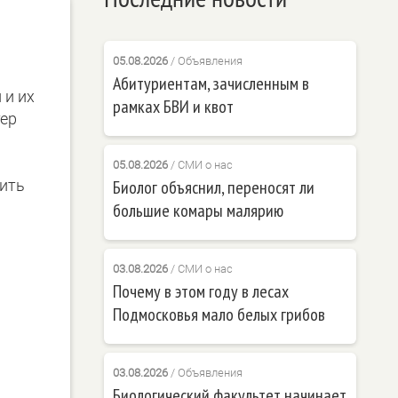
05.08.2026
/
Объявления
Абитуриентам, зачисленным в
 и их
рамках БВИ и квот
тер
05.08.2026
/
СМИ о нас
дить
Биолог объяснил, переносят ли
большие комары малярию
03.08.2026
/
СМИ о нас
Почему в этом году в лесах
Подмосковья мало белых грибов
03.08.2026
/
Объявления
Биологический факультет начинает