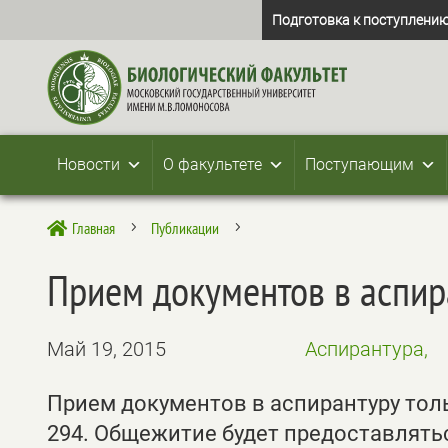
Подготовка к поступлению
Новости
О факультете
Поступающим
Главная
Публикации

5
5
Прием документов в аспир
Май 19, 2015
Аспирантура,
Прием документов в аспирантуру только
294. Общежитие будет предоставлятьс