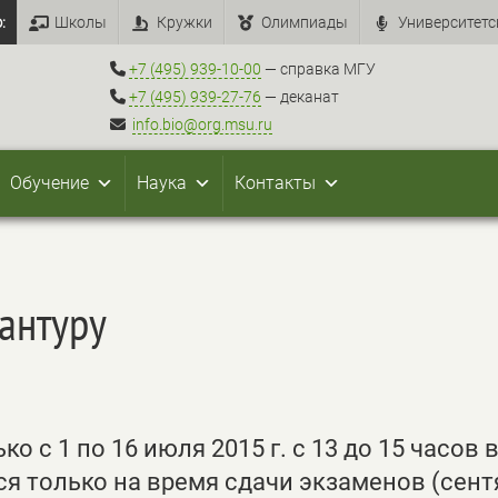
:
Школы
Кружки
Олимпиады
Университетс
+7 (495) 939-10-00
— справка МГУ
+7 (495) 939-27-76
— деканат
info.bio@org.msu.ru
Обучение
Наука
Контакты
антуру
 с 1 по 16 июля 2015 г. с 13 до 15 часов в
я только на время сдачи экзаменов (сент