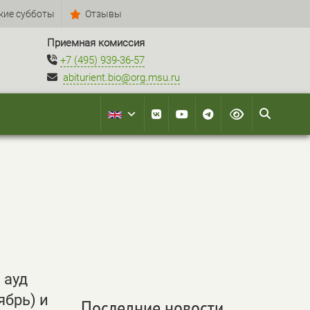
кие субботы
Отзывы
Приемная комиссия
+7 (495) 939-36-57
abiturient.bio@org.msu.ru
 ауд
ябрь) и
Последние новости