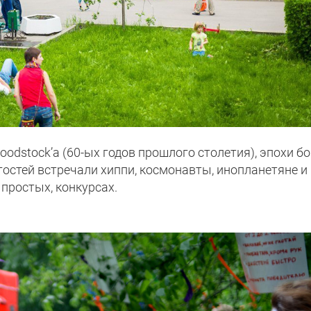
odstock’а (60-ых годов прошлого столетия), эпохи б
остей встречали хиппи, космонавты, инопланетяне и
 простых, конкурсах.