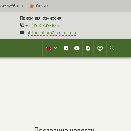
кие субботы
Отзывы
Приемная комиссия
+7 (495) 939-36-57
abiturient.bio@org.msu.ru
Последние новости