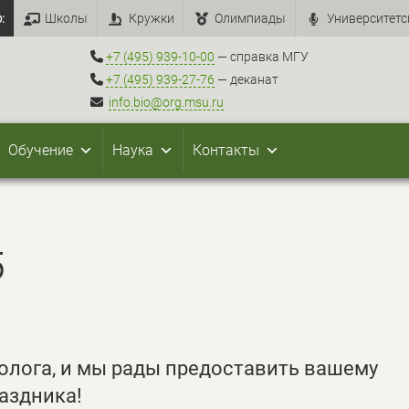
:
Школы
Кружки
Олимпиады
Университетс
+7 (495) 939-10-00
— справка МГУ
+7 (495) 939-27-76
— деканат
info.bio@org.msu.ru
Обучение
Наука
Контакты
5
олога, и мы рады предоставить вашему
аздника!