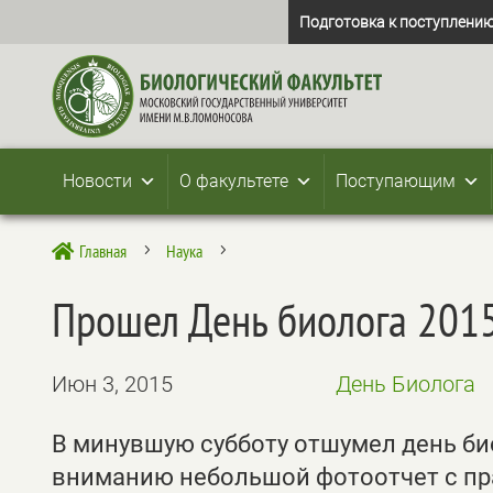
Подготовка к поступлению
Новости
О факультете
Поступающим
Главная
Наука

5
5
Прошел День биолога 201
Июн 3, 2015
День Биолога
В минувшую субботу отшумел день би
вниманию небольшой фотоотчет с пр