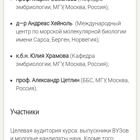
эмбриологии, МГУ, Москва, Россия);
д
—
р
Андреас
Хейноль
(Международный
центр по морской молекулярной биологии
имени Сарса, Берген, Норвегия);
к
.
б
.
н
.
Юлия
Храмова
(Кафедра
эмбриологии, МГУ, Москва, Россия);
проф
.
Александр
Цетлин
(ББС, МГУ, Москва,
Россия).
Участники
Целевая аудитория курса: выпускники ВУЗов
и молодые кандидаты наук. Кроме того,