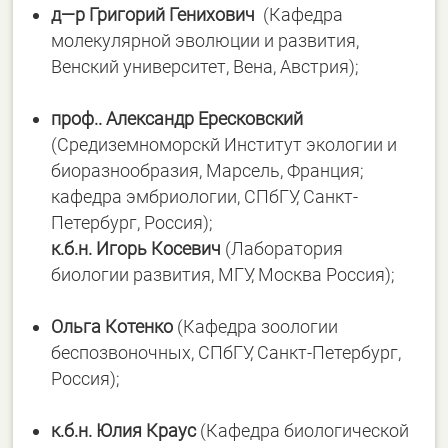
д
—
р
Григорий
Генихович
(Кафедра
молекулярной эволюции и развития,
Венский университет, Вена, Австрия);
проф
..
Александр
Ересковский
(Средиземноморскй Институт экологии и
биоразнообразия, Марсель, Франция;
кафедра эмбриологии, СПбГУ, Санкт-
Петербург, Россия);
к
.
б
.
н
.
Игорь
Косевич
(Лаборатория
биологии развития, МГУ, Москва Россия);
Ольга
Котенко
(Кафедра зоологии
беспозвоночных, СПбГУ, Санкт-Петербург,
Россия);
к
.
б
.
н
.
Юлия
Краус
(Кафедра биологической