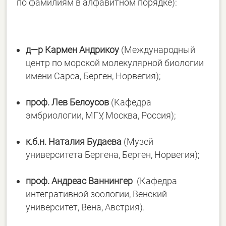
по фамилиям в алфавитном порядке):
д
—
р
Кармен
Андрикоу
(Международный
центр по морской молекулярной биологии
имени Сарса, Берген, Норвегия);
проф
.
Лев
Белоусов
(Кафедра
эмбриологии, МГУ, Москва, Россия);
к
.
б
.
н
.
Наталия
Будаева
(Музей
университета Бергена, Берген, Норвегия);
проф
.
Андреас
Ваннингер
(Кафедра
интегративной зоологии, Венский
университет, Вена, Австрия).