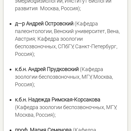
эмбриофизиологии, Институт биологии
развития Москва, Россия);
д
—
р
Андрей
Островский
(Кафедра
палеонтологии, Венский университет, Вена,
Австрия; Кафедра зоологии
беспозвоночных, СПбГУ, Санкт-Петербург,
Россия);
к.
б.
н.
Андрей
Прудковский
(Кафедра
зоологии беспозвоночных, МГУ, Москва,
Россия);
к.
б.
н.
Надежда
Римская-
Корсакова
(Кафедра зоологии беспозвоночных, МГУ,
Москва, Россия);
проф
.
Мария
Семенова
(Кафедра