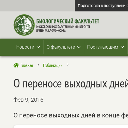
Подготовка к поступлению
Новости
О факультете
Поступающим
Главная
Публикации

5
5
О переносе выходных дне
Фев 9, 2016
О переносе выходных дней в конце ф