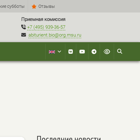
кие субботы
Отзывы
Приемная комиссия
+7 (495) 939-36-57
abiturient.bio@org.msu.ru
Последние новости