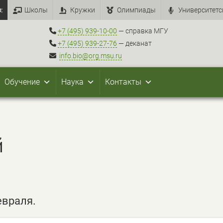
:
Школы
Кружки
Олимпиады
Университетс
+7 (495) 939-10-00
— справка МГУ
+7 (495) 939-27-76
— деканат
info.bio@org.msu.ru
Обучение
Наука
Контакты
й
евраля.