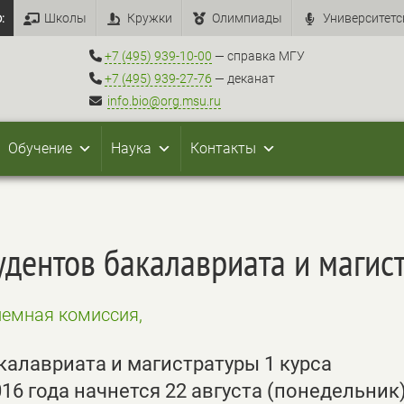
:
Школы
Кружки
Олимпиады
Университетс
+7 (495) 939-10-00
— справка МГУ
+7 (495) 939-27-76
— деканат
info.bio@org.msu.ru
Обучение
Наука
Контакты
удентов бакалавриата и магис
иемная комиссия,
калавриата и магистратуры 1 курса
16 года начнется 22 августа (понедельник