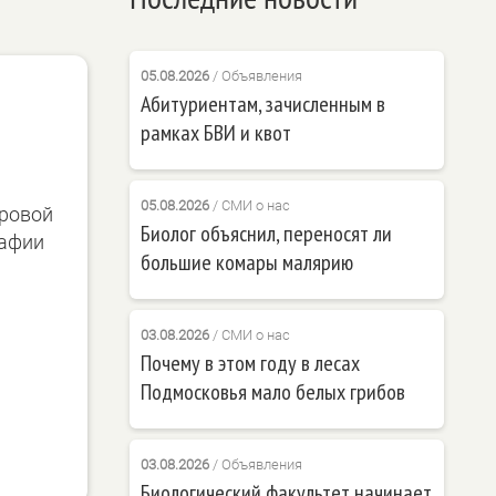
05.08.2026
/
Объявления
Абитуриентам, зачисленным в
рамках БВИ и квот
05.08.2026
/
СМИ о нас
еровой
Биолог объяснил, переносят ли
рафии
большие комары малярию
03.08.2026
/
СМИ о нас
Почему в этом году в лесах
Подмосковья мало белых грибов
03.08.2026
/
Объявления
Биологический факультет начинает