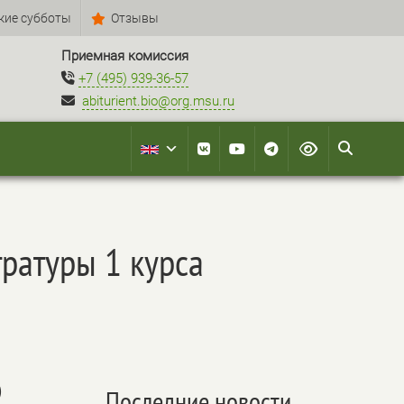
кие субботы
Отзывы
Приемная комиссия
+7 (495) 939-36-57
abiturient.bio@org.msu.ru
тратуры 1 курса
)
Последние новости