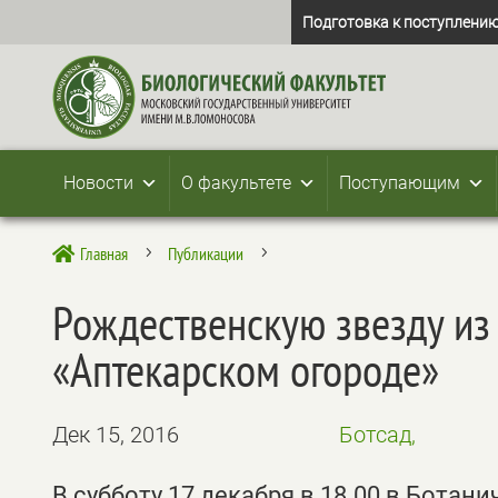
Подготовка к поступлению
Новости
О факультете
Поступающим
Главная
Публикации

5
5
Рождественскую звезду из
«Аптекарском огороде»
Дек 15, 2016
Ботсад,
В субботу 17 декабря в 18.00 в Ботан