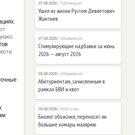
07.08.2026
/
Публикации
Ушел из жизни Рустем Девлетович
Жантиев
ациях.
ют
днако
07.08.2026
/
Объявления
тов
Стимулирующие надбавки за июнь
рести
2026 — август 2026
05.08.2026
/
Объявления
точные
Абитуриентам, зачисленным в
рамках БВИ и квот
х
05.08.2026
/
СМИ о нас
еи
Биолог объяснил, переносят ли
большие комары малярию