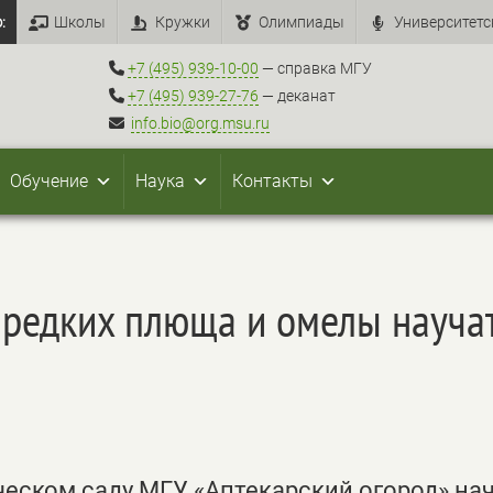
:
Школы
Кружки
Олимпиады
Университетс
+7 (495) 939-10-00
— справка МГУ
+7 (495) 939-27-76
— деканат
info.bio@org.msu.ru
Обучение
Наука
Контакты
 редких плюща и омелы научат
ическом саду МГУ «Аптекарский огород» на