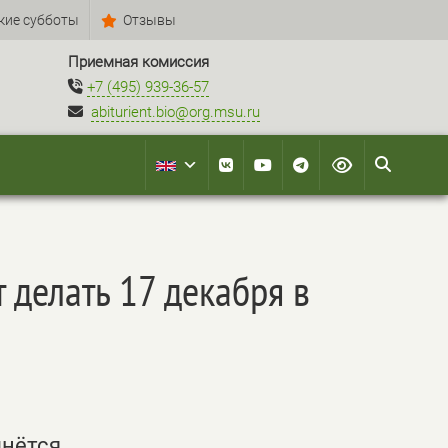
кие субботы
Отзывы
Приемная комиссия
+7 (495) 939-36-57
abiturient.bio@org.msu.ru
 делать 17 декабря в
чнётся