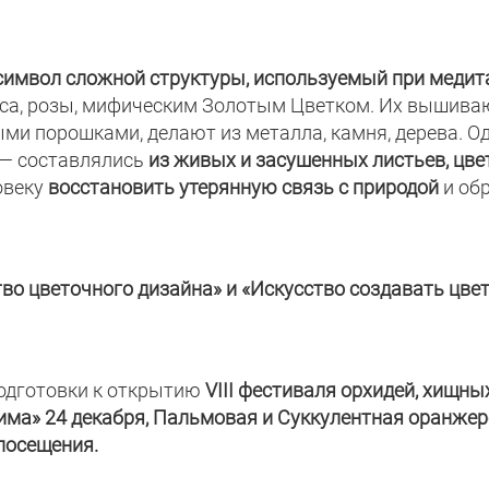
символ сложной структуры, используемый при медит
оса, розы, мифическим Золотым Цветком. Их вышива
ыми порошками, делают из металла, камня, дерева. О
— составлялись
из живых и засушенных листьев, цве
овеку
восстановить утерянную связь с природой
и об
тво цветочного дизайна» и «Искусство создавать цве
подготовки к открытию
VIII фестиваля орхидей, хищны
зима» 24 декабря, Пальмовая и Суккулентная оранжер
посещения.