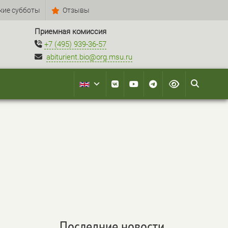
кие субботы
Отзывы
Приемная комиссия
+7 (495) 939-36-57
abiturient.bio@org.msu.ru
Последние новости