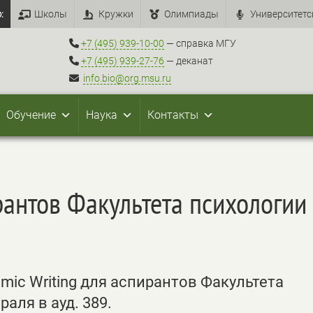
:
Школы
Кружки
Олимпиады
Университетс
+7 (495) 939-10-00
— справка МГУ
+7 (495) 939-27-76
— деканат
info.bio@org.msu.ru
Обучение
Наука
Контакты
рантов Факультета психологии
ic Writing для аспирантов Факультета
аля в ауд. 389.