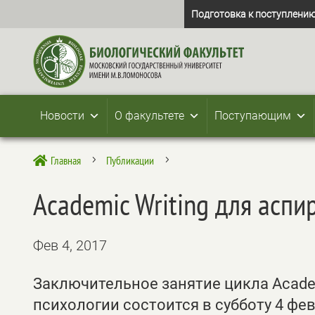
Подготовка к поступлению
Новости
О факультете
Поступающим
Главная
Публикации

5
5
Academic Writing для аспи
Фев 4, 2017
Заключительное занятие цикла Academ
психологии состоится в субботу 4 февр