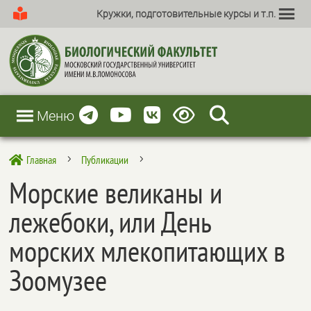
Кружки, подготовительные курсы и т.п.
Меню
Главная
Публикации

5
5
Морские великаны и
лежебоки, или День
морских млекопитающих в
Зоомузее