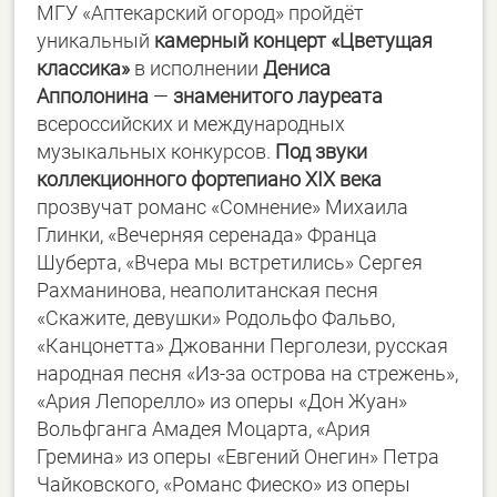
МГУ «Аптекарский огород» пройдёт
уникальный
камерный
концерт «Цветущая
классика»
в исполнении
Дениса
Апполонина
—
знаменитого лауреата
всероссийских и международных
музыкальных конкурсов.
Под звуки
коллекционного фортепиано XIX века
прозвучат романс «Сомнение» Михаила
Глинки, «Вечерняя серенада» Франца
Шуберта, «Вчера мы встретились» Сергея
Рахманинова, неаполитанская песня
«Скажите, девушки» Родольфо Фальво,
«Канцонетта» Джованни Перголези, русская
народная песня «Из-за острова на стрежень»,
«Ария Лепорелло» из оперы «Дон Жуан»
Вольфганга Амадея Моцарта, «Ария
Гремина» из оперы «Евгений Онегин» Петра
Чайковского, «Романс Фиеско» из оперы