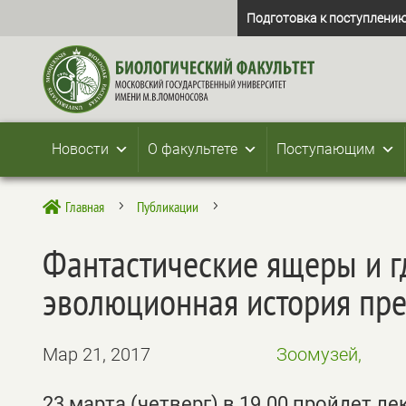
Подготовка к поступлению
Новости
О факультете
Поступающим
Главная
Публикации

5
5
Фантастические ящеры и г
эволюционная история пр
Мар 21, 2017
Зоомузей,
23 марта (четверг) в 19.00 пройдет л