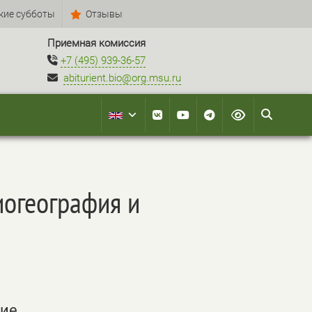
кие субботы
Отзывы
Приемная комиссия
+7 (495) 939-36-57
abiturient.bio@org.msu.ru
иогеография и
ие,