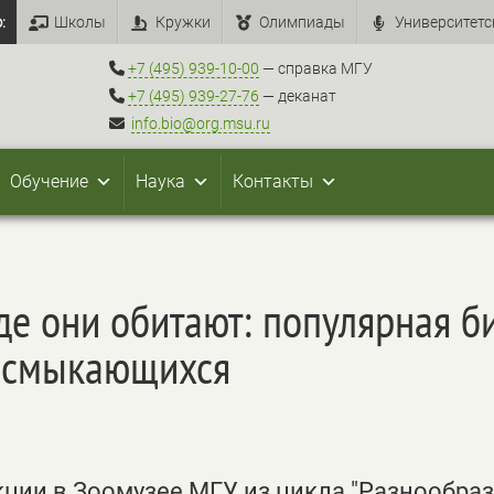
:
Школы
Кружки
Олимпиады
Университетс
+7 (495) 939-10-00
— справка МГУ
+7 (495) 939-27-76
— деканат
info.bio@org.msu.ru
Обучение
Наука
Контакты
де они обитают: популярная б
есмыкающихся
екции в Зоомузее МГУ из цикла "Разнообраз