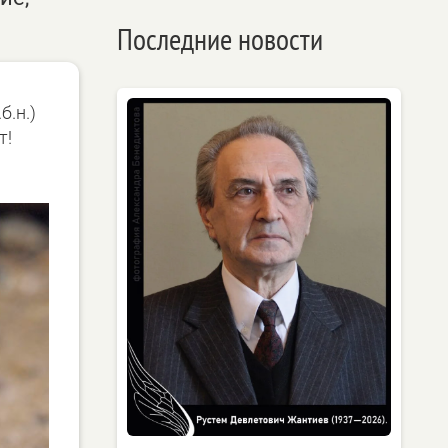
Последние новости
.н.)
т!