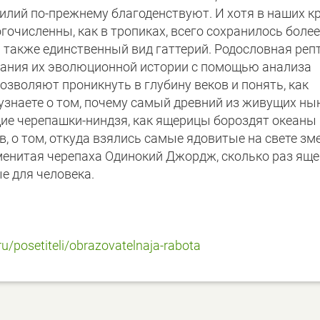
илий по-прежнему благоденствуют. И хотя в наших к
очисленны, как в тропиках, всего сохранилось более
 а также единственный вид гаттерий. Родословная реп
ования их эволюционной истории с помощью анализа
зволяют проникнуть в глубину веков и понять, как
знаете о том, почему самый древний из живущих ны
щие черепашки-ниндзя, как ящерицы бороздят океаны 
в, о том, откуда взялись самые ядовитые на свете зме
наменитая черепаха Одинокий Джордж, сколько раз ящ
е для человека.
u/posetiteli/obrazovatelnaja-rabota