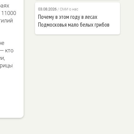
раях
03.08.2026
/
СМИ о нас
 11000
Почему в этом году в лесах
тилий
Подмосковья мало белых грибов
не
— кто
и,
ерицы