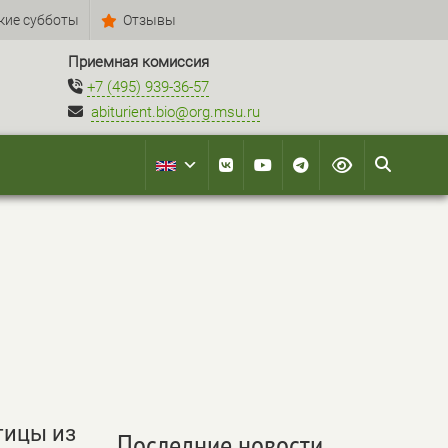
кие субботы
Отзывы
Приемная комиссия
+7 (495) 939-36-57
abiturient.bio@org.msu.ru
тицы из
Последние новости