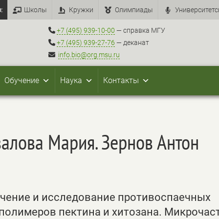
:
Школы
Кружки
Олимпиады
Университетс
+7 (495) 939-10-00
— справка МГУ
+7 (495) 939-27-76
— деканат
info.bio@org.msu.ru
Обучение
Наука
Контакты
валова Мария. Зернов Антон
учение и исследование противоспаечных
полимеров пектина и хитозана. Микрочас