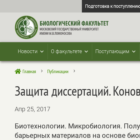
Подготовка к поступлению
Новости
О факультете
Поступающим
Главная
Публикации

5
5
Защита диссертаций. Коно
Апр 25, 2017
Биотехнологии. Микробиология. Пол
барьерных материалов на основе био