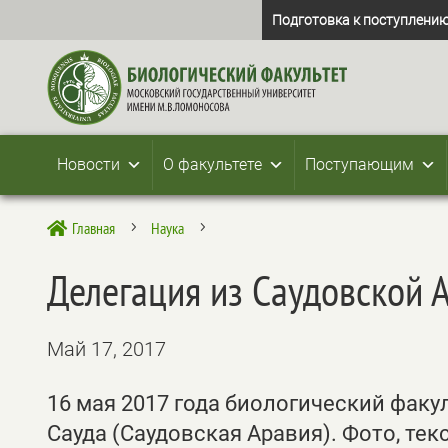
Подготовка к поступлению
Новости
О факультете
Поступающим
Главная
Наука

5
5
Делегация из Саудовской 
Май 17, 2017
16 мая 2017 года биологический факу
Сауда (Саудовская Аравия). Фото, те