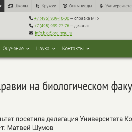
:
Школы
Кружки
Олимпиады
Университетс
+7 (495) 939-10-00
— справка МГУ
+7 (495) 939-27-76
— деканат
info.bio@org.msu.ru
Обучение
Наука
Контакты
Аравии на биологическом факу
льтет посетила делегация Университета К
кст: Матвей Шумов