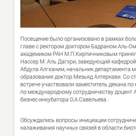
Посещение было организовано в рамках боль
главе с ректором доктором Бадраном Аль-Ом
академиком РАН М.П.Кирпичниковым приняли
Нассер М. Аль Дагхри, заведующий кафедро
Абдула Алгханим, начальник департамента м
образования доктор Мезьяд Алтеркави. Со ст
встрече участвовали заместитель декана по 
по международному сотрудничеству доцент А
бизнес-инкубатора О.А.Савельева.
Обсуждались вопросы инициации сотрудниче
налаживания научных связей в области биот