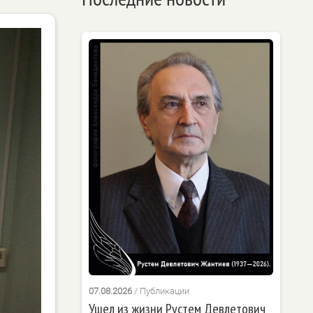
07.08.2026
/
Публикации
Ушел из жизни Рустем Девлетович