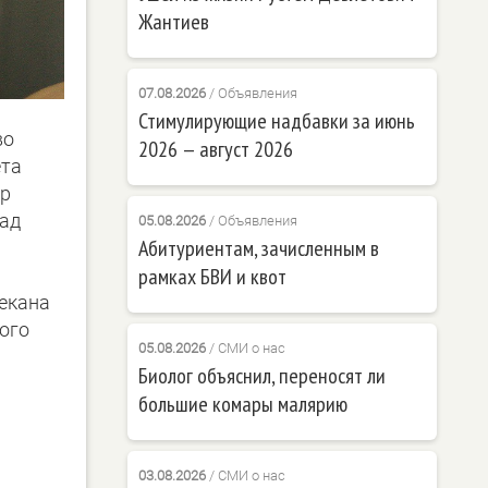
Жантиев
07.08.2026
/
Объявления
Стимулирующие надбавки за июнь
во
2026 — август 2026
ета
ор
аад
05.08.2026
/
Объявления
Абитуриентам, зачисленным в
рамках БВИ и квот
декана
ого
05.08.2026
/
СМИ о нас
Биолог объяснил, переносят ли
большие комары малярию
03.08.2026
/
СМИ о нас