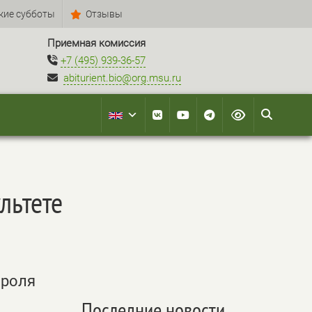
кие субботы
Отзывы
Приемная комиссия
+7 (495) 939-36-57
abiturient.bio@org.msu.ru
льтете
ороля
Последние новости