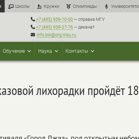
:
Школы
Кружки
Олимпиады
Университетс
+7 (495) 939-10-00
— справка МГУ
+7 (495) 939-27-76
— деканат
info.bio@org.msu.ru
Обучение
Наука
Контакты
джазовой лихорадки пройдёт 1
стиваля «Город Джаз», под открытым небом