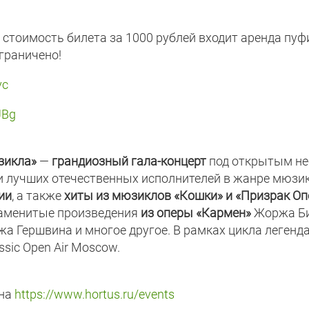
В стоимость билета за 1000 рублей входит аренда пуф
граничено!
vc
JBg
зикла»
—
грандиозный гала-концерт
под открытым н
 и лучших отечественных исполнителей в жанре мюзик
ии
, а также
хиты из мюзиклов «Кошки» и «Призрак О
наменитые произведения
из оперы «Кармен»
Жоржа Би
жа Гершвина и многое другое. В рамках цикла легенд
sic Open Air Moscow.
 на
https://www.hortus.ru/events