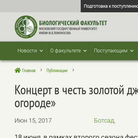
Подготовка к поступлению
Новости
О факультете
Поступающим
Главная
Публикации

5
5
Концерт в честь золотой 
огороде»
Июн 15, 2017
Ботсад,
18 июня, в рамках второго сезона фе