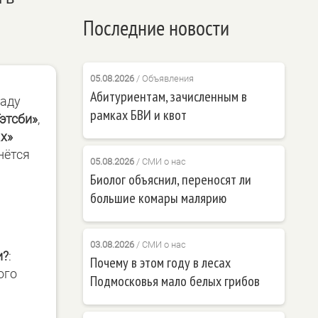
Последние новости
05.08.2026
/
Объявления
Абитуриентам, зачисленным в
саду
рамках БВИ и квот
этсби»
,
х»
нётся
05.08.2026
/
СМИ о нас
Биолог объяснил, переносят ли
большие комары малярию
03.08.2026
/
СМИ о нас
и?
:
Почему в этом году в лесах
ого
Подмосковья мало белых грибов