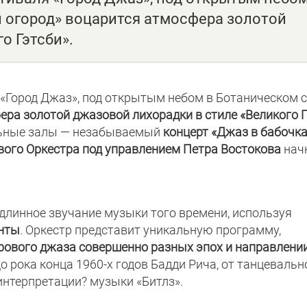
 огород» воцарится атмосфера золотой
о Гэтсби».
я «Город Джаз», под открытым небом в Ботаническом 
ра золотой джазовой лихорадки в стиле «Великого Г
льные залы — незабываемый
концерт «Джаз в бабочка
ого Оркестра под управлением Петра Востокова
нач
линное звучание музыки того времени, используя
енты
. Оркестр представит уникальную программу,
ового джаза совершенно разных эпох и направлени
о рока конца
1960-х
годов Бадди Рича, от танцевальн
интерпретации? музыки «Битлз».