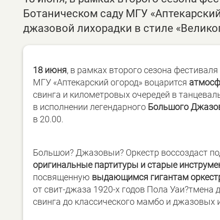
Ботаническом саду МГУ «Аптекарский
джазовой лихорадки в стиле «Великог
18 июня
, в рамках второго сезона фестивал
МГУ «Аптекарский огород» воцарится
атмосфе
свинга и километровых очередей в танцева
в исполнении легендарного
Большого Джазов
в 20.00.
Большои? Джазовыи? Оркестр воссоздаст под
оригинальные партитуры и старые инструм
посвященную
выдающимся гигантам оркестр
от свит-джаза
1920-х
годов Пола Уаи?тмена д
свинга до классического мамбо и джазовых 