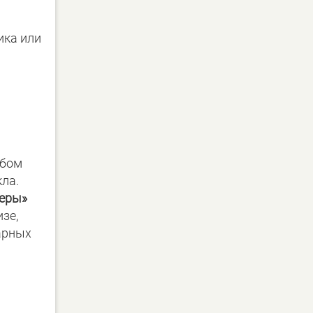
ика или
ебом
ла.
перы»
зе,
арных