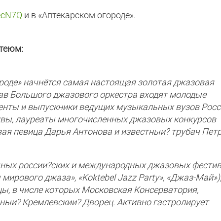
secN7Q
и в «Аптекарском огороде».
етеюм:
ороде» начнётся самая настоящая золотая джазовая
ав Большого джазового оркестра входят молодые
енты и выпускники ведущих музыкальных вузов Росс
вы, лауреаты многочисленных джазовых конкурсов
вая певица Дарья Антонова и известныи? трубач Пет
чных россии?ских и международных джазовых фести
мирового джаза», «Koktebel Jazz Party», «Джаз-Май»)
ы, в числе которых Московская Консерватория,
ыи? Кремлевскии? Дворец. Активно гастролирует