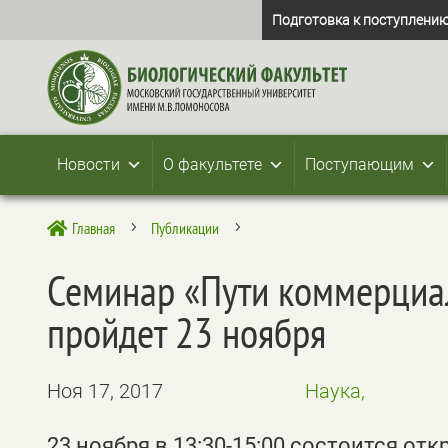
Подготовка к поступлению
Новости
О факультете
Поступающим
Главная
Публикации

5
5
Семинар «Пути коммерциа
пройдет 23 ноября
Ноя 17, 2017
Наука,
23 ноября в 13:30-15:00 состоится о