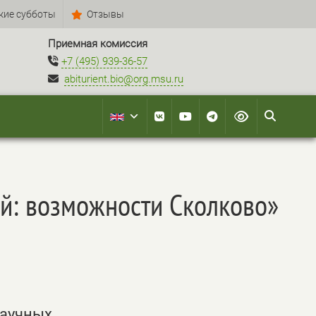
кие субботы
Отзывы
Приемная комиссия
+7 (495) 939-36-57
abiturient.bio@org.msu.ru
й: возможности Сколково»
научных