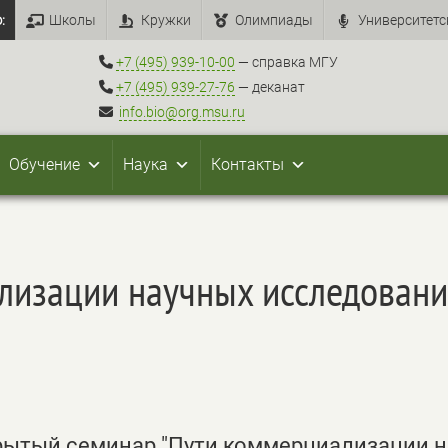
:
Школы
Кружки
Олимпиады
Университетс
+7 (495) 939-10-00
— справка МГУ
+7 (495) 939-27-76
— деканат
info.bio@org.msu.ru
Обучение
Наука
Контакты
лизации научных исследовани
ткрытый семинар "Пути коммерциализации 