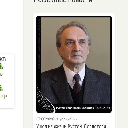
 KB
ь
отр
07.08.2026
/
Публикации
Ушел из жизни Рустем Девлетович