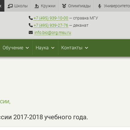
:
Школы
Кружки
Олимпиады
Университетс
+7 (495) 939-10-00
— справка МГУ
+7 (495) 939-27-76
— деканат
info.bio@org.msu.ru
Обучение
Наука
Контакты
сии,
ии 2017-2018 учебного года.