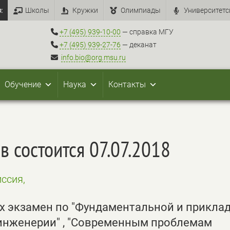
:
Школы
Кружки
Олимпиады
Университетс
+7 (495) 939-10-00
— справка МГУ
+7 (495) 939-27-76
— деканат
info.bio@org.msu.ru
Обучение
Наука
Контакты
в состоится 07.07.2018
ссия,
х экзамен по "Фундаментальной и прикла
оинженерии" , "Современным проблемам