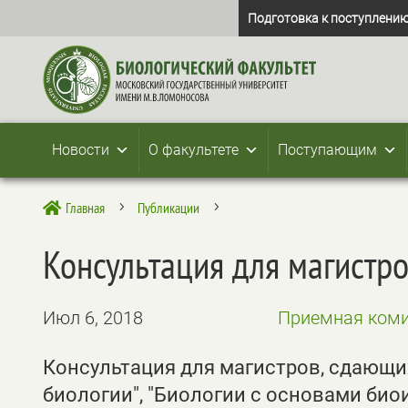
Подготовка к поступлению
Новости
О факультете
Поступающим
Главная
Публикации

5
5
Консультация для магистро
Июл 6, 2018
Приемная коми
Консультация для магистров, сдающи
биологии", "Биологии с основами би