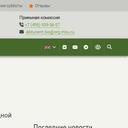
кие субботы
Отзывы
Приемная комиссия
+7 (495) 939-36-57
abiturient.bio@org.msu.ru
дной
Последние новости